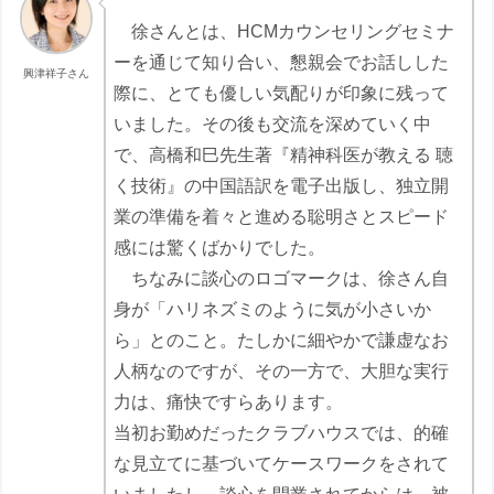
徐さんとは、HCMカウンセリングセミナ
ーを通じて知り合い、懇親会でお話しした
興津祥子さん
際に、とても優しい気配りが印象に残って
いました。その後も交流を深めていく中
で、高橋和巳先生著『精神科医が教える 聴
く技術』の中国語訳を電子出版し、独立開
業の準備を着々と進める聡明さとスピード
感には驚くばかりでした。
ちなみに談心のロゴマークは、徐さん自
身が「ハリネズミのように気が小さいか
ら」とのこと。たしかに細やかで謙虚なお
人柄なのですが、その一方で、大胆な実行
力は、痛快ですらあります。
当初お勤めだったクラブハウスでは、的確
な見立てに基づいてケースワークをされて